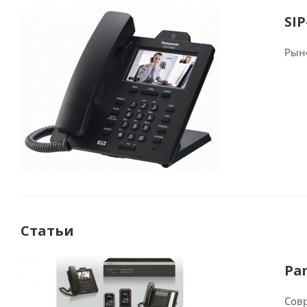
SI
Рын
Статьи
Pa
Сов