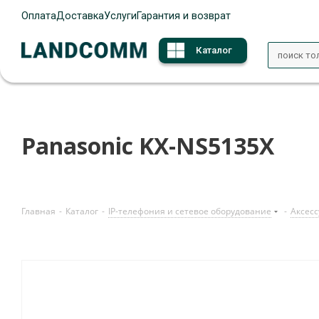
Оплата
Доставка
Услуги
Гарантия и возврат
Каталог
Panasonic KX-NS5135X
Главная
-
Каталог
-
IP-телефония и сетевое оборудование
-
Аксесс