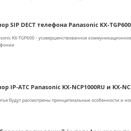
зор SIP DECT телефона Panasonic KX-TGP600
sonic KX-TGP600 - усовершенствованное коммуникационное
ефонии
зор IP-АТС Panasonic KX-NCP1000RU и KX-N
атье будут рассмотрены принципиальные особенности и но