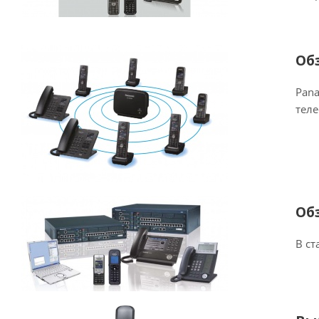
Об
Pana
тел
Об
В ст