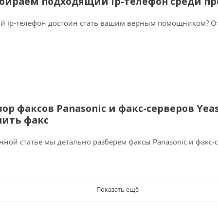
бираем подходящий ip-телефон среди пре
й ip-телефон достоин стать вашим верным помощником? Отв
зор факсов Panasonic и факс-серверов Yea
пить факс
нной статье мы детально разберем факсы Panasonic и факс-с
Показать ещё