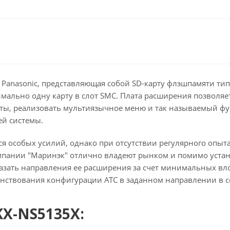
 Panasonic
, представляющая собой SD-карту флэшпамяти тип
мально одну карту в слот SMC. Плата расширения позволяе
ты, реализовать мультиязычное меню и так называемый фун
ей системы.
я особых усилий, однако при отсутствии регулярного опыта
мпании "Маринэк" отлично владеют рынком и помимо устан
азать направления ее расширения за счет минимальных вл
енствования конфигурации АТС в заданном направлении в 
KX-NS5135X: