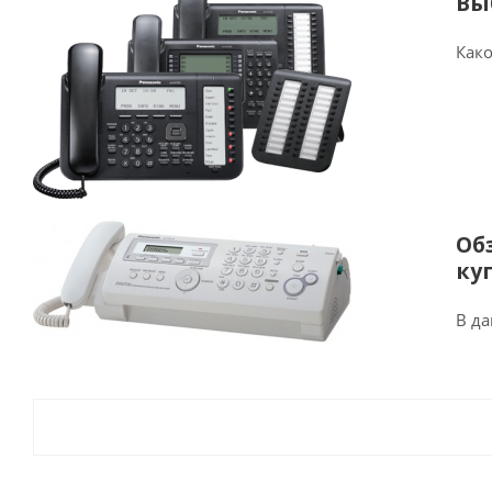
Вы
Како
Об
ку
В да