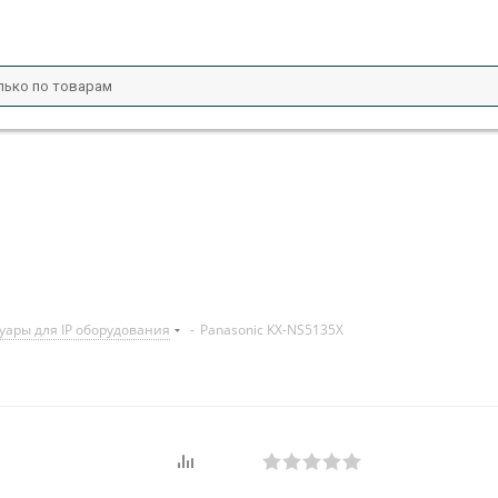
уары для IP оборудования
-
Panasonic KX-NS5135X