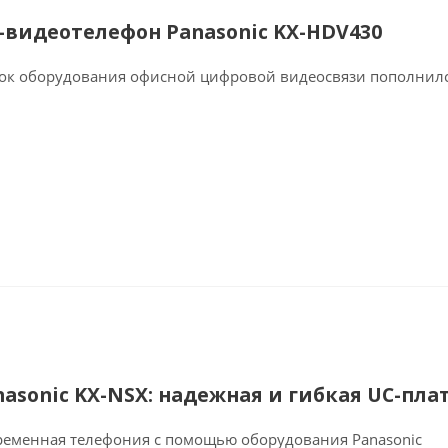
P-видеотелефон Panasonic KX-HDV430
ок оборудования офисной цифровой видеосвязи пополнилс
nasonic KX-NSX: надежная и гибкая UC-пл
ременная телефония с помощью оборудования Panasonic