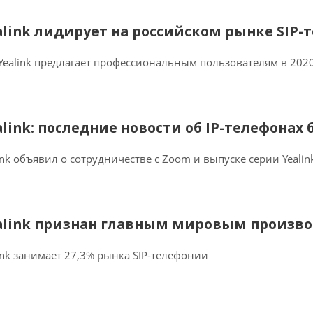
alink лидирует на российском рынке SIP
Yealink предлагает профессиональным пользователям в 2020
alink: последние новости об IP-телефонах
ink объявил о сотрудничестве с Zoom и выпуске серии Yealin
alink признан главным мировым произво
ink занимает 27,3% рынка SIP-телефонии