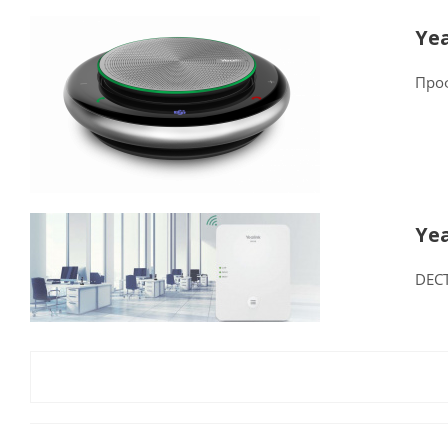
Ye
Про
Ye
DECT