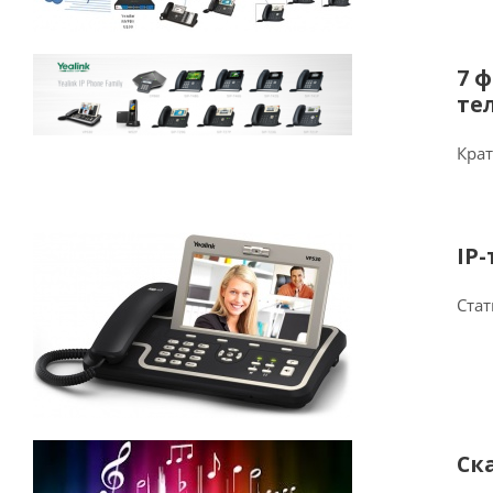
7 
те
Крат
IP
Стат
Ск