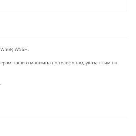
, W56P, W56H.
жерам нашего магазина по телефонам, указанным на
.