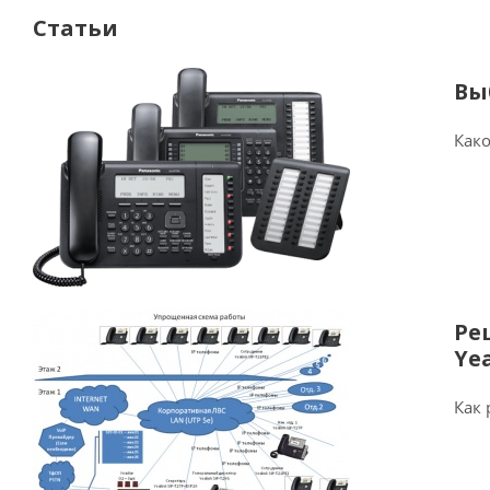
Статьи
Вы
Како
Ре
Ye
Как 