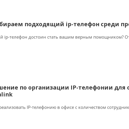
бираем подходящий ip-телефон среди пре
й ip-телефон достоин стать вашим верным помощником? Отв
шение по организации IP-телефонии для о
alink
реализовать IP-телефонию в офисе с количеством сотрудник