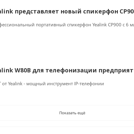
alink представляет новый спикерфон CP90
фессиональный портативный спикерфон Yealink CP900 с 6 
alink W80B для телефонизации предприя
 от Yealink - мощный инструмент IP-телефонии
Показать ещё