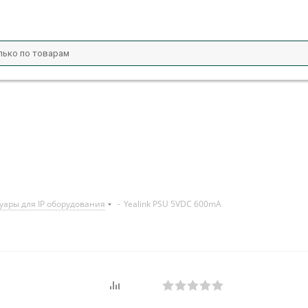
уары для IP оборудования
-
Yealink PSU 5VDC 600mA