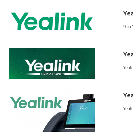
Ye
Что 
Ye
Yeal
Ye
Yeal