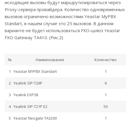
исходящие вызовы будут маршрутизироваться через
Proxy-сервера провайдера. Количество одновременных
вызовов ограничено возможностями Yeastar MyPBX
Standart, в нашем случае это 25 вызовов. В данном
варианте не будет использоваться FXO-шлюз Yeastar
FXO Gateway TA410. (Рис.2)
№
Наименование
Количество
1
Yeastar MYPBX Standart
1
2
Yealink SIP-T26P
6
3
Yealink EXP38
1
4
Yealink SIP-T21P E2
50
5
Yeastar Neogate TA3200
1