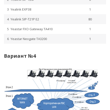
3
Yealink EXP38
1
4
Yealink SIP-T21P E2
80
5
Yeastar FXO Gateway TA410
1
6
Yeastar Neogate TA3200
1
Вариант №4