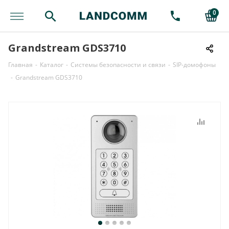
0
Grandstream GDS3710
Главная
-
Каталог
-
Системы безопасности и связи
-
SIP-домофоны
-
Grandstream GDS3710