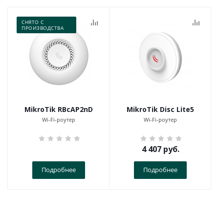
СНЯТО С
ПРОИЗВОДСТВА
MikroTik RBcAP2nD
MikroTik Disc Lite5
Wi-Fi-роутер
Wi-Fi-роутер
4 407
руб.
Подробнее
Подробнее