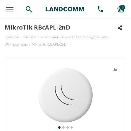
0
MikroTik RBcAPL-2nD
Главная
-
Каталог
-
IP-телефония и сетевое оборудование
-
Wi Fi роутеры
-
MikroTik RBcAPL-2nD