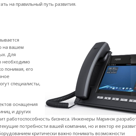
ать на правильный путь развития.
зывается
о на вашем
ых. Для
ю необходимо
о понимая, его
рное
огут специалисты,
оектов оснащения
иниц и других
исит работоспособность бизнеса. Инженеры Маринэк разрабо
екущие потребности вашей компании, но и вектор ее разви
оборудованием критически важно понимать возможности