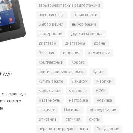
взрывобезопасные радиостанции
военная связь
возможности
Выбор рации
выбор рации
гражданские
двухдиапазонные
диапазон
диапазоны
дроны
Зеленая
интернет
коммутации
комплексные
Корсар
критически важная связь
Купить
 будут
купить рацию
Лэндком
Маринэк
мобильные
моторола
МССК
во-первых, с
надежность
настройка
новинка
мет своего
ля
носимые
Носимые
оборудование
описание
отличия
охоты
переносные радиостанции
Популярные