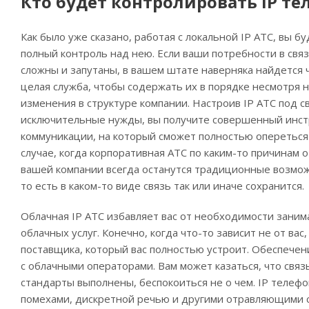
Кто будет контролировать IP т
Как было уже сказано, работая с локальной IP АТС, вы б
полный контроль над нею. Если ваши потребности в свя
сложны и запутаны, в вашем штате наверняка найдется ч
целая служба, чтобы содержать их в порядке несмотря н
изменения в структуре компании. Настроив IP АТС под с
исключительные нужды, вы получите совершенный инс
коммуникации, на который сможет полностью опереться 
случае, когда корпоративная АТС по каким-то причинам о
вашей компании всегда останутся традиционные возмож
то есть в каком-то виде связь так или иначе сохранится.
Облачная IP АТС избавляет вас от необходимости занима
облачных услуг. Конечно, когда что-то зависит не от вас
поставщика, который вас полностью устроит. Обеспечен
с облачными операторами. Вам может казаться, что связ
стандарты выполнены, беспокоиться не о чем. IP теле
помехами, дискретной речью и другими отравляющими 