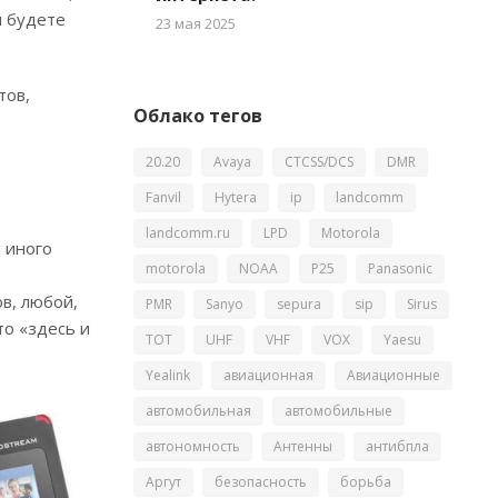
ы будете
23 мая 2025
тов,
Облако тегов
20.20
Avaya
CTCSS/DCS
DMR
Fanvil
Hytera
ip
landcomm
landcomm.ru
LPD
Motorola
 иного
motorola
NOAA
P25
Panasonic
в, любой,
PMR
Sanyo
sepura
sip
Sirus
то «здесь и
TOT
UHF
VHF
VOX
Yaesu
Yealink
авиационная
Авиационные
автомобильная
автомобильные
автономность
Антенны
антибпла
Аргут
безопасность
борьба