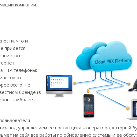
мации компании.
ности, что и
не придется
вание: все
тернет.
а – IP телефоны:
иантов от
рее всего, не
звестном бренде (в
ефоны наиболее
пользователя
ться под управлением ее поставщика – оператора, который б
зьмет на себя все работы по обновлению системы и ее обсл