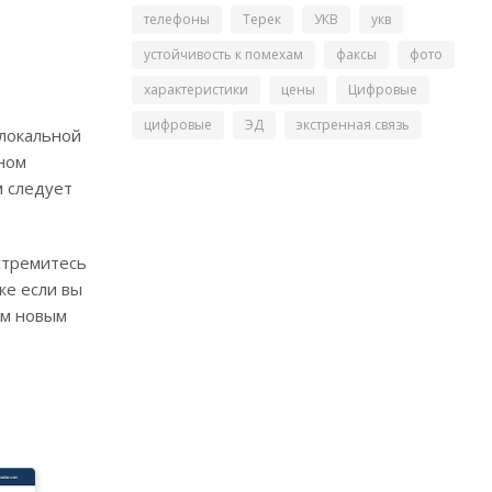
телефоны
Терек
УКВ
укв
устойчивость к помехам
факсы
фото
характеристики
цены
Цифровые
цифровые
ЭД
экстренная связь
 локальной
ном
м следует
 стремитесь
же если вы
им новым