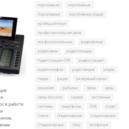
портативная
портативные
Портативные
портативные рации
промышленные
профессиональная связь
профессиональные
радиоволны
радиосвязь
радиостанции
Радиостанции СПб
радиостанция
радиотелефон
радостанции
рации
Рации
рация
резервный канал
решения
рыбалки
связи
связь
вщик
ти
связь без сети
сервер
системные
ос в работе
Системы
смартфоны
СПб
Спорт
 и
статья
стационарная
стационарные
фоном,
дении
Стационарные
ТАШ
телефония