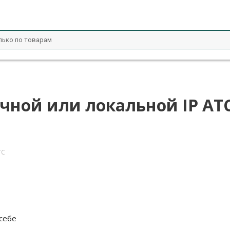
чной или локальной IP АТ
ТС
 себе