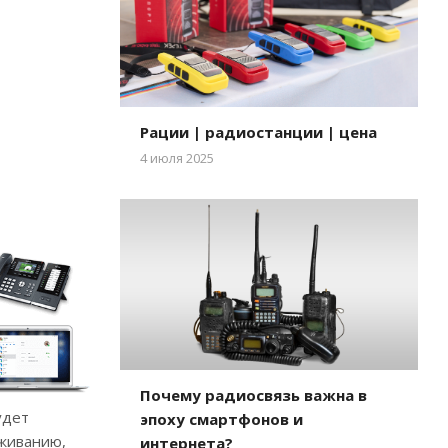
Рации | радиостанции | цена
4 июля 2025
Почему радиосвязь важна в
удет
эпоху смартфонов и
уживанию,
интернета?