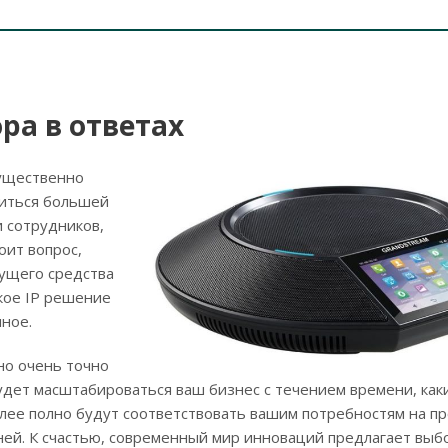
ора в ответах
ущественно
биться большей
 сотрудников,
оит вопрос,
дущего средства
акое IP решение
ное.
но очень точно
будет масштабироваться ваш бизнес с течением времени, как
более полно будут соответствовать вашим потребностям на п
ней. К счастью, современный мир инноваций предлагает выб