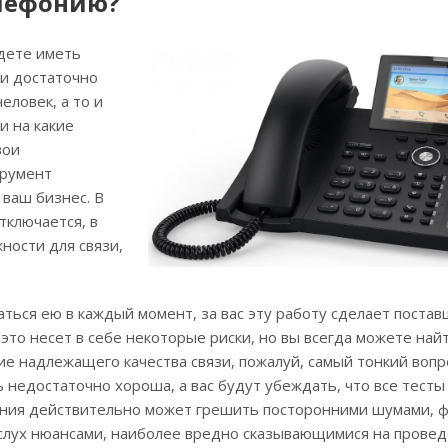
елефонию?
удете иметь
зи достаточно
еловек, а то и
и на какие
вои
трумент
ваш бизнес. В
тключается, в
ности для связи,
ться ею в каждый момент, за вас эту работу сделает поста
, это несет в себе некоторые риски, но вы всегда можете най
ие надлежащего качества связи, пожалуй, самый тонкий вопр
ь недостаточно хороша, а вас будут убеждать, что все тесты
фония действительно может грешить посторонними шумами, 
слух нюансами, наиболее вредно сказывающимися на прове