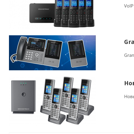
VoIP
Gr
Gran
Но
Новы