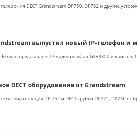
 телефония DECT Grandstream DP750, DP752 и другие устрой
andstream выпустил новый IP-телефон и 
dstream представляет IP-видеотелефон GXV3350 и консоль
вое DECT оборудование от Grandstream
е базовая станция DP 752 и DECT трубки DP722, DP730 от б