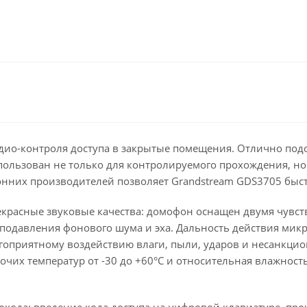
дио-контроля доступа в закрытые помещения. Отлично подо
пользован не только для контролируемого прохождения, но 
онних производителей позволяет Grandstream GDS3705 быст
рекрасные звуковые качества: домофон оснащен двумя чу
одавления фонового шума и эха. Дальность действия микро
гоприятному воздействию влаги, пыли, ударов и несанкцио
очих температур от -30 до +60°C и относительная влажност