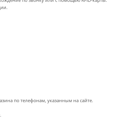
охождение по звонку или с помощью RFID-карты.
ции.
зина по телефонам, указанным на сайте.
.