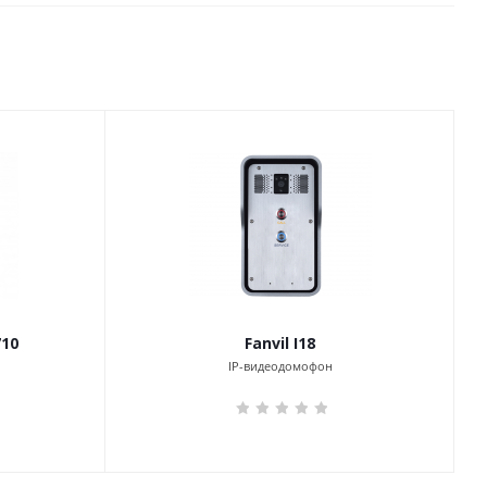
10
Fanvil I18
IP-видеодомофон