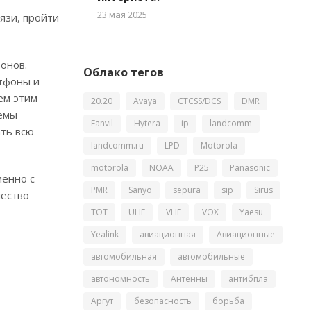
23 мая 2025
язи, пройти
онов.
Облако тегов
тфоны и
ем этим
20.20
Avaya
CTCSS/DCS
DMR
темы
Fanvil
Hytera
ip
landcomm
ать всю
landcomm.ru
LPD
Motorola
motorola
NOAA
P25
Panasonic
менно с
PMR
Sanyo
sepura
sip
Sirus
чество
TOT
UHF
VHF
VOX
Yaesu
Yealink
авиационная
Авиационные
автомобильная
автомобильные
автономность
Антенны
антибпла
Аргут
безопасность
борьба