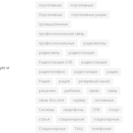
портативная
портативные
Портативные
портативные рации
промышленные
профессиональная связь
профессиональные
радиоволны
радиосвязь
радиостанции
Радиостанции СПб
радиостанция
ую и
радиотелефон
радостанции
рации
Рации
рация
резервный канал
решения
рыбалки
связи
связь
связь без сети
сервер
системные
Системы
смартфоны
СПб
Спорт
статья
стационарная
стационарные
Стационарные
ТАШ
телефония