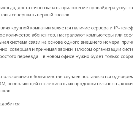
икогда, достаточно скачать приложение провайдера услуг св
отовы совершить первый звонок.
иях крупной компании является наличие сервера и IP-телеф
ое количество абонентов, настраивают компьютеры или соф
ьная система связи на основе одного внешнего номера, прич
нно, совершая и принимая звонки. Плюсом организации сис
остого переезда – в новом офисе нужно будет только собр
спользования в большинстве случаев поставляются одновре
RM, позволяющей отслеживать их продолжительность, коли
нков.
адобится: