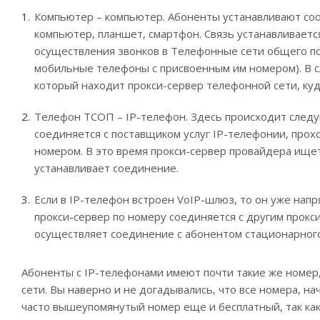
Компьютер – компьютер. Абоненты устанавливают со
компьютер, планшет, смартфон. Связь устанавливаетс
осуществления звонков в Телефонные сети общего по
мобильные телефоны с присвоенным им номером). В с
который находит прокси-сервер телефонной сети, куд
Телефон ТСОП – IP-телефон. Здесь происходит следу
соединяется с поставщиком услуг IP-телефонии, прох
номером. В это время прокси-сервер провайдера ище
устанавливает соединение.
Если в IP-телефон встроен VoIP-шлюз, то он уже напр
прокси-сервер по номеру соединяется с другим прокс
осуществляет соединение с абонентом стационарного
Абоненты с IP-телефонами имеют почти такие же номер
сети. Вы наверно и не догадывались, что все номера, н
часто вышеупомянутый номер еще и бесплатный, так ка