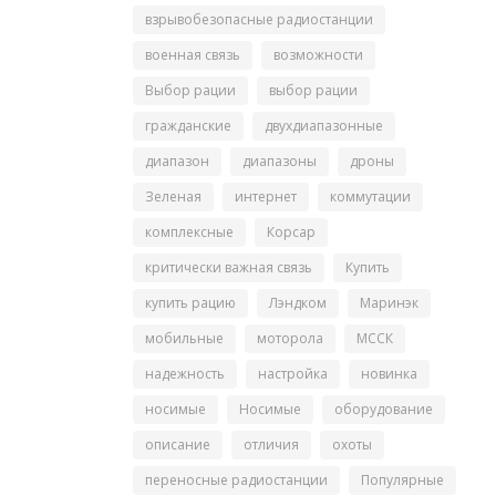
взрывобезопасные радиостанции
военная связь
возможности
Выбор рации
выбор рации
гражданские
двухдиапазонные
диапазон
диапазоны
дроны
Зеленая
интернет
коммутации
комплексные
Корсар
критически важная связь
Купить
купить рацию
Лэндком
Маринэк
мобильные
моторола
МССК
надежность
настройка
новинка
носимые
Носимые
оборудование
описание
отличия
охоты
переносные радиостанции
Популярные