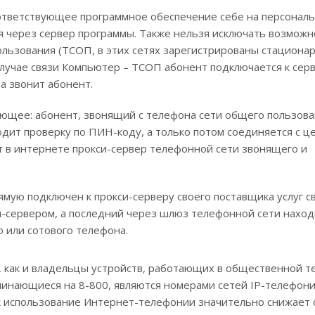
ответствующее программное обеспечение себе на персонал
я через сервер программы. Также нельзя исключать возможн
льзования (ТСОП, в этих сетях зарегистрированы стациона
лучае связи Компьютер – ТСОП абонент подключается к серв
а звонит абонент.
ющее: абонент, звонящий с телефона сети общего пользова
одит проверку по ПИН-коду, а только потом соединяется с 
т в интернете прокси-сервер телефонной сети звонящего и
ямую подключен к прокси-серверу своего поставщика услуг св
и-сервером, а последний через шлюз телефонной сети наход
 или сотового телефона.
, как и владельцы устройств, работающих в общественной 
ачинающиеся на 8-800, являются номерами сетей IP-телефон
к использование Интернет-телефонии значительно снижает 