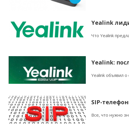
Yealink лид
Что Yealink пред
Yealink: по
Yealink объявил о
SIP-телефон
Все, что нужно з