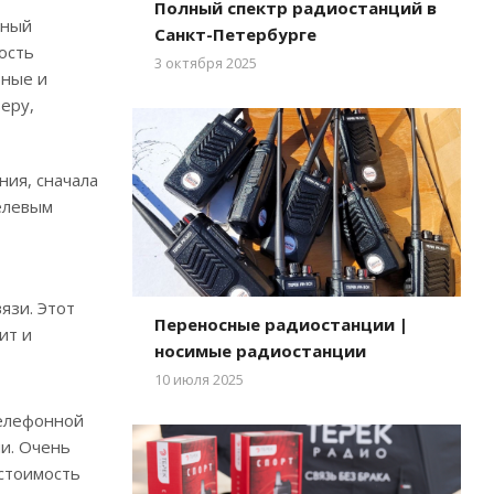
Полный спектр радиостанций в
ьный
Санкт-Петербурге
ость
3 октября 2025
рные и
еру,
ния, сначала
целевым
язи. Этот
Переносные радиостанции |
ит и
носимые радиостанции
10 июля 2025
телефонной
ии. Очень
стоимость