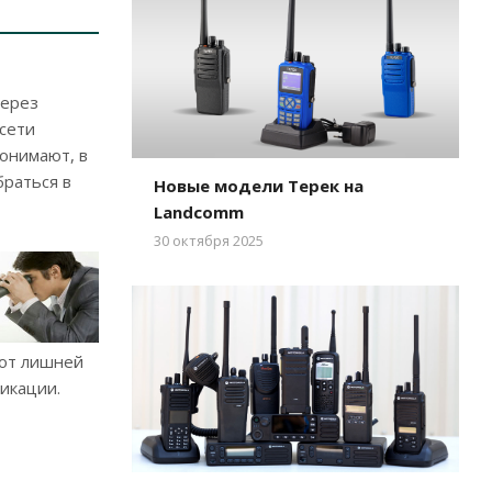
через
сети
онимают, в
раться в
Новые модели Терек на
Landcomm
30 октября 2025
 от лишней
икации.