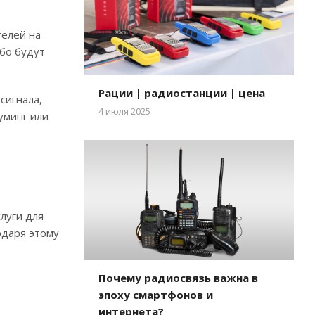
телей на
ибо будут
Рации | радиостанции | цена
сигнала,
4 июля 2025
уминг или
луги для
одаря этому
Почему радиосвязь важна в
эпоху смартфонов и
интернета?