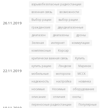
взрывобезопасные радиостанции
военная связь
возможности
Выбор рации
выбор рации
26.11.2019
гражданские
двухдиапазонные
диапазон
диапазоны
дроны
Зеленая
интернет
коммутации
комплексные
Корсар
критически важная связь
Купить
купить рацию
Лэндком
Маринэк
22.11.2019
мобильные
моторола
МССК
надежность
настройка
новинка
носимые
Носимые
оборудование
описание
отличия
охоты
переносные радиостанции
Популярные
19.11.2019