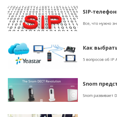
SIP-телефон
Все, что нужно з
Как выбрать
5 вопросов об IP
Snom предс
Snom развивает D