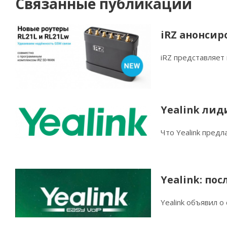
Связанные публикации
iRZ анонсир
iRZ представляет
Yealink лид
Что Yealink пред
Yealink: по
Yealink объявил о