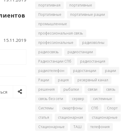
портативная
портативные
клиентов
Портативные
портативные рации
промышленные
профессиональная связь
15.11.2019
профессиональные
радиоволны
радиосвязь
радиостанции
Радиостанции СПб
радиостанция
радиотелефон
радостанции
рации
Рации
рация
резервный канал
решения
рыбалки
связи
связь
ься
связь без сети
сервер
системные
Системы
смартфоны
СПб
Спорт
статья
стационарная
стационарные
Стационарные
ТАШ
телефония