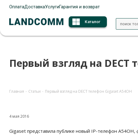
Оплата
Доставка
Услуги
Гарантия и возврат
Каталог
Первый взгляд на DECT т
Главная
-
Статьи
-
Первый взгляд на DECT телефон Gigaset A54OH
4 мая 2016
Gigaset представила публике новый IP-телефон A54OH,