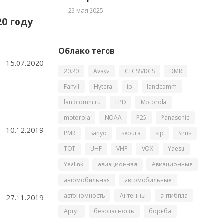
23 мая 2025
0 году
Облако тегов
15.07.2020
20.20
Avaya
CTCSS/DCS
DMR
Fanvil
Hytera
ip
landcomm
landcomm.ru
LPD
Motorola
motorola
NOAA
P25
Panasonic
10.12.2019
PMR
Sanyo
sepura
sip
Sirus
TOT
UHF
VHF
VOX
Yaesu
Yealink
авиационная
Авиационные
автомобильная
автомобильные
автономность
Антенны
антибпла
27.11.2019
Аргут
безопасность
борьба