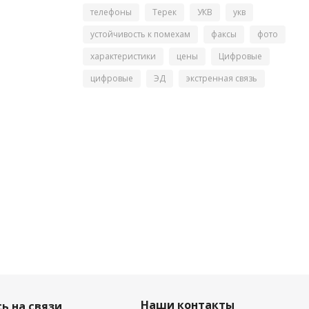
телефоны
Терек
УКВ
укв
устойчивость к помехам
факсы
фото
характеристики
цены
Цифровые
цифровые
ЭД
экстренная связь
Наши контакты
ь на связи