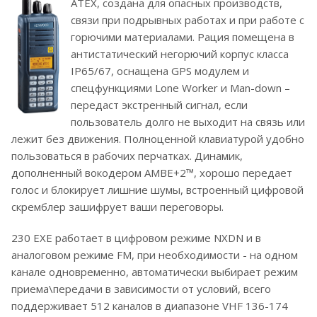
ATEX, создана для опасных производств,
связи при подрывных работах и при работе с
горючими материалами. Рация помещена в
антистатический негорючий корпус класса
IP65/67, оснащена GPS модулем и
спецфункциями Lone Worker и Man-down –
передаст экстренный сигнал, если
пользователь долго не выходит на связь или
лежит без движения. Полноценной клавиатурой удобно
пользоваться в рабочих перчатках. Динамик,
дополненный вокодером AMBE+2™, хорошо передает
голос и блокирует лишние шумы, встроенный цифровой
скремблер зашифрует ваши переговоры.
230 EXE работает в цифровом режиме NXDN и в
аналоговом режиме FM, при необходимости - на одном
канале одновременно, автоматически выбирает режим
приема\передачи в зависимости от условий, всего
поддерживает 512 каналов в диапазоне VHF 136-174