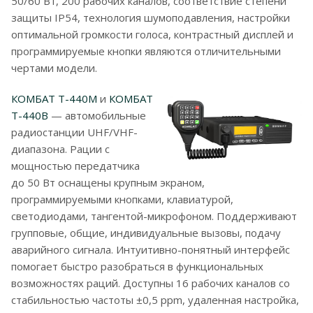
50/60 Вт, 200 рабочих каналов, соответствие степени
защиты IP54, технология шумоподавления, настройки
оптимальной громкости голоса, контрастный дисплей и
программируемые кнопки являются отличительными
чертами модели.
КОМБАТ T-440M
и
КОМБАТ
T-440B
— автомобильные
радиостанции UHF/VHF-
диапазона. Рации с
мощностью передатчика
до 50 Вт оснащены крупным экраном,
программируемыми кнопками, клавиатурой,
светодиодами, тангентой-микрофоном. Поддерживают
групповые, общие, индивидуальные вызовы, подачу
аварийного сигнала. Интуитивно-понятный интерфейс
помогает быстро разобраться в функциональных
возможностях раций. Доступны 16 рабочих каналов со
стабильностью частоты ±0,5 ppm, удаленная настройка,