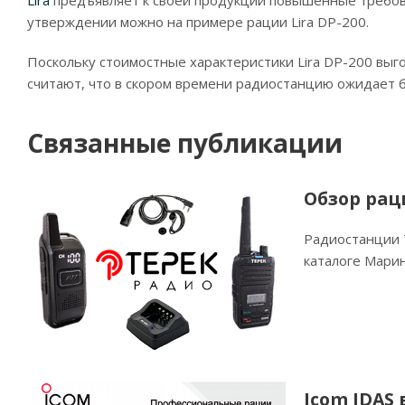
Lira
предъявляет к своей продукции повышенные требова
утверждении можно на примере рации Lira DP-200.
Поскольку стоимостные характеристики Lira DP-200 выг
считают, что в скором времени радиостанцию ожидает б
Связанные публикации
Обзор рац
Радиостанции Т
каталоге Мари
Icom IDAS