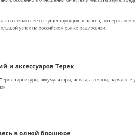
ния, особенно в отношении качества и чистоты звука. Убед
одно отличают ее от существующих аналогов, эксперты впо
ольшой успех на российском рынке радиосвязи.
ий и аксессуаров Терек
ерек, гарнитуры, аккумуляторы, чехлы, антенны, зарядные 
нэк
 весь в одной брошюре