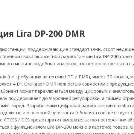
ия Lira DP-200 DMR
адиостанции, поддерживающие стандарт DMR, стоят недеше
ественной связи бюджетной радиостанции
Lira DP-200
стало
амного меньше подобных аналогов, а качество остается на в
тах (не требующих лицензии LPD и PMR), имеет 32 канала, 
ляет 4 Вт. Стандарт DMR полностью совместим с продукцие
 абонент может переключаться между цифровым и аналогов
ль поддерживает до 9 уровней регулировки, а таймер огра
омит заряд. Разработчики цифровой радиостанции позаботи
дели, но и о внешней прочности (оболочка соответствует 
е CTCSS / DCS предотвратит вмешательство посторонних або
ься с функционалом Lira DP-200 можно в карточке товара. 