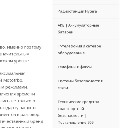
Радиостанции Hytera
АКБ | Аккумуляторные
батареи
IP-телефония и сетевое
во. Именно поэтому
оборудование
 значительным
ысоком уровне.
Телефоны и факсы
максимальная
й Mototrbo.
Системы безопасности и
ым режимами.
связи
ничения времени
лись не только о
Технические средства
стандарту защиты
транспортной
нентов в разговор.
безопасности |
Отечественный бренд
Постановление 969