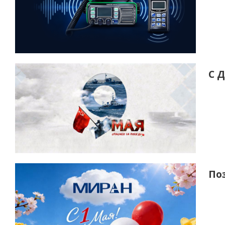
С 
По