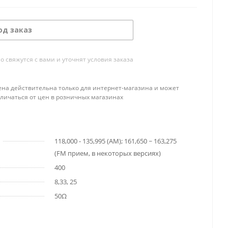
од заказ
свяжутся с вами и уточнят условия заказа
ена действительна только для интернет-магазина и может
тличаться от цен в розничных магазинах
118,000 - 135,995 (АМ); 161,650 ~ 163,275
(FM прием, в некоторых версиях)
400
8,33, 25
50Ω