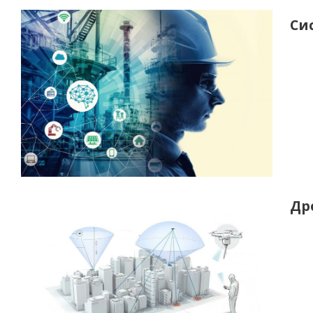
Си
Др