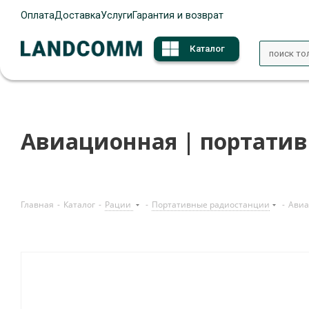
Оплата
Доставка
Услуги
Гарантия и возврат
Каталог
Авиационная | портативн
Главная
-
Каталог
-
Рации
-
Портативные радиостанции
-
Авиа