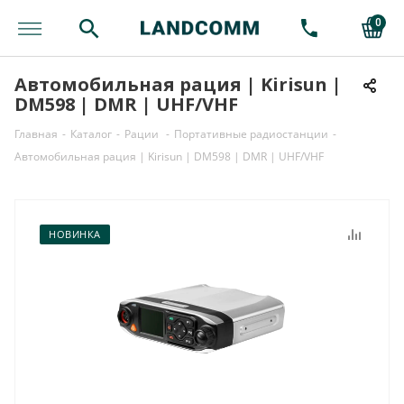
0
Автомобильная рация | Kirisun |
DM598 | DMR | UHF/VHF
Главная
-
Каталог
-
Рации
-
Портативные радиостанции
-
Автомобильная рация | Kirisun | DM598 | DMR | UHF/VHF
НОВИНКА